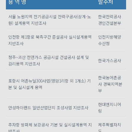
용 역 명
발주처
서울 노원지역 전기공급시설 전력구공사(상계-노
한국전력공사
원) 설계용역 지반조사
경인건설본부
인천항 제1항로 북측구간 준설공사 실시설계용역
인천지방해양
지반조사
수산청
청주~괴산 천연가스 공급시설 건설공사 설계 및
한국가스공사
감리용역 지반조사
한국농어촌공
포항시 어촌뉴딜300사업(영암1리항 외 1개소) 기
사 경북지역본
본 및 실시설계 용역
부
현대엔지니어
안성하이랜드 일반산업단지 조성사업 지반조사
링
추자항 방파제 보강공사 기본 및 실시설계용역 지
제주특별자치
반조사
도