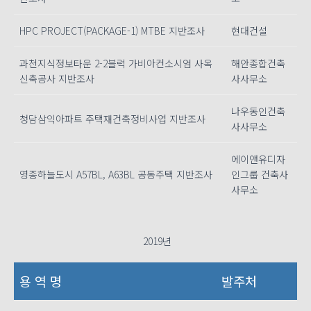
HPC PROJECT(PACKAGE-1) MTBE 지반조사
현대건설
과천지식정보타운 2-2블럭 가비아컨소시엄 사옥
해안종합건축
신축공사 지반조사
사사무소
나우동인건축
청담삼익아파트 주택재건축정비사업 지반조사
사사무소
에이앤유디자
영종하늘도시 A57BL, A63BL 공동주택 지반조사
인그룹 건축사
사무소
2019년
용 역 명
발주처