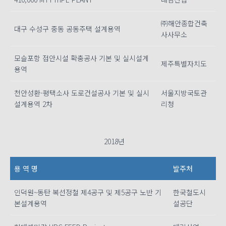
㈜해안종합건축
대구 수성구 중동 공동주택 설계용역
사사무소
모슬포항 접안시설 확충공사 기본 및 실시설계
제주특별자치도
용역
천안성환-평택소사 도로건설공사 기본 및 실시
서울지방국토관
설계용역 2차
리청
2018년
용 역 명
발주처
인덕원~동탄 복선정철 제4공구 및 제5공구 노반 기
한국철도시
본설계용역
설공단