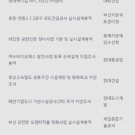
현대케미칼 HPC FEED Project
대림산업
부산지방국
포항-안동1-1 2공구 국도건설공사 실시설계용역
토관리청
동해지방해
대진항·공현진항 정비사업 기본 및 실시설계용역
양수산청
여수바이오매스 발전사업 토목 상세설계 지질조사
현대중공업
용역
호남고속철도 공용구간 시설개량 및 평화육교 지반
현대건설
조사
현대도시개
태안기업도시 기반시설공사(2차) 추가 지반조사
발
세일종합기
부산 감천항 오염퇴적물 정화사업 실시설계용역
술공사