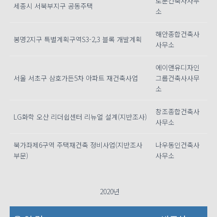
토문건축사사무
세종시 서북부지구 공동주택
소
해안종합건축사
봉명2지구 특별계획구역S3-2,3 블록 개발계획
사무소
에이앤유디자인
서울 서초구 삼호가든5차 아파트 재건축사업
그룹건축사사무
소
창조종합건축사
LG화학 오산 리더쉽센터 리뉴얼 설계(지반조사)
사무소
북가좌제6구역 주택재건축 정비사업(지반조사
나우동인건축사
부문)
사무소
2020년