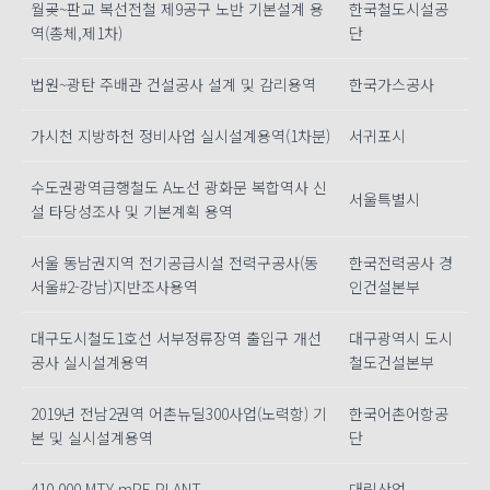
월곶~판교 복선전철 제9공구 노반 기본설계 용
한국철도시설공
역(총체,제1차)
단
법원~광탄 주배관 건설공사 설계 및 감리용역
한국가스공사
가시천 지방하천 정비사업 실시설계용역(1차분)
서귀포시
수도권광역급행철도 A노선 광화문 복합역사 신
서울특별시
설 타당성조사 및 기본계획 용역
서울 동남권지역 전기공급시설 전력구공사(동
한국전력공사 경
서울#2-강남)지반조사용역
인건설본부
대구도시철도1호선 서부정류장역 출입구 개선
대구광역시 도시
공사 실시설계용역
철도건설본부
2019년 전남2권역 어촌뉴딜300사업(노력항) 기
한국어촌어항공
본 및 실시설계용역
단
410,000 MTY mPE PLANT
대림산업