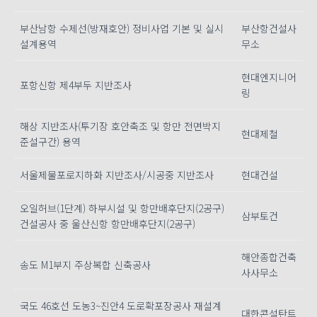
부산남항 수제선(방재호안) 정비사업 기본 및 실시
부산항건설사
설계용역
무소
현대엔지니어
포항신항 제4부두 지반조사
링
해상 지반조사(투기장 호안축조 및 항만 전면박지
현대제철
준설구간) 용역
서울제물포로지하화 지반조사/시공중 지반조사
현대건설
오일허브(1단계) 하부시설 및 항만배후단지(2공구)
삼부토건
건설공사 중 울산신항 항만배후단지(2공구)
해안종합건축
송도 M1부지 주상복합 신축공사
사사무소
국도 46호선 도농3~진안4 도로확포장공사 재설계
대한콘설탄트