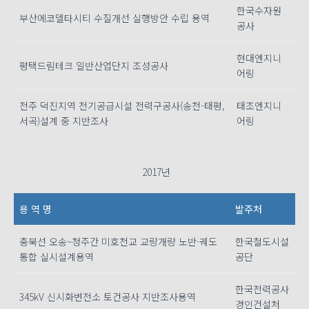
한국수자원
부산에코델타시티 수질개선 실행방안 수립 용역
공사
현대엔지니
평택드림테크 일반산업단지 조성공사
어링
전주 덕진지역 전기공급시설 전력구공사(송천-태평,
태조엔지니
서곡)설계 중 지반조사
어링
2017년
용 역 명
발주처
충북선 오송~청주간 미호천교 교량개량 노반·궤도
한국철도시설
통합 실시설계용역
공단
한국전력공사
345kV 신시화변전소 토건공사 지반조사용역
경인건설처