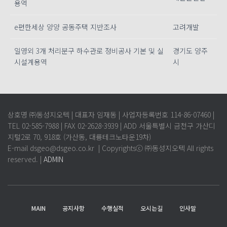
용역
e편한세상 양양 공동주택 지반조사
고려개발
일영외 3개 처리분구 하수관로 정비공사 기본 및 실
경기도 양주
시설계용역
시
상호명 ㈜동성지오텍 | 대표자 임재동 | 사업자등록번호 114-86-07460 |
TEL 02-585-7988 | FAX 02-2628-3939 | ADD 서울특별시 금천구 가산디
지털2로 70, 918호 (가산동, 대륭테크노타운19차)
E-mail dsgeo@dsgeo.co.kr | Copyrightsⓒ ㈜동성지오텍 All rights
reserved. |
ADMIN
MAIN
공지사항
수행실적
오시는길
인사말