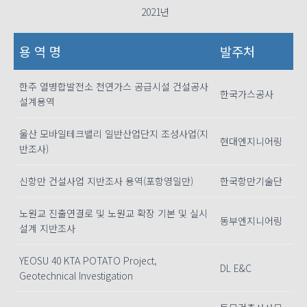
2021년
용 역 명
발주처
한주 열병합발전소 천연가스 공급시설 건설공사
한국가스공사
설계용역
울산 모바일테크밸리 일반산업단지 조성사업(지
현대엔지니어링
반조사)
신항만 건설사업 지반조사 용역(포항영일만)
한국항만기술단
노원교 진출연결로 및 노원교 확장 기본 및 실시
동부엔지니어링
설계 지반조사
YEOSU 40 KTA POTATO Project,
DL E&C
Geotechnical Investigation