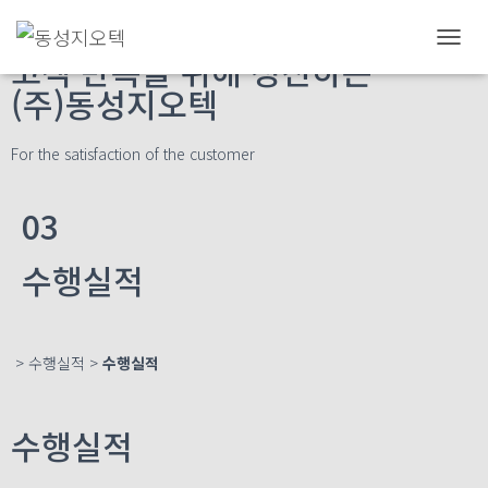
내
고객 만족을 위해 정진하는
비
(주)동성지오텍
게
이
션
For the satisfaction of the customer
토
글
03
수행실적
> 수행실적 >
수행실적
수행실적